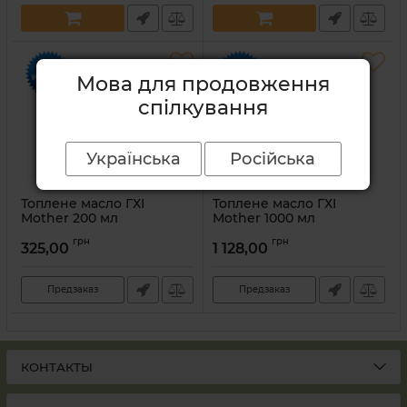
Мова для продовження
спілкування
Українська
Російська
Топлене масло ГХІ
Топлене масло ГХІ
Mother 200 мл
Mother 1000 мл
Артикул:
4820216760071
Артикул:
4820216760477
грн
грн
325,00
1 128,00
Предзаказ
Предзаказ
КОНТАКТЫ