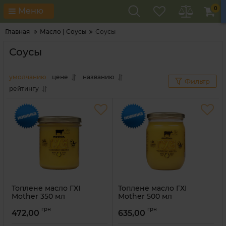
0
Меню
Главная
Масло | Соусы
Соусы
Соусы
умолчанию
цене
названию
Фильтр
рейтингу
Топлене масло ГХІ
Топлене масло ГХІ
Mother 350 мл
Mother 500 мл
Артикул:
4820216760491
Артикул:
4820216760088
грн
грн
472,00
635,00