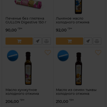
Печенье без глютена
Льняное масло
GULLON Digestive 150 г
холодного отжима
Basket Health 250 мл
Артикул:
8410376045024
грн
грн
90,00
92,00
Артикул:
4820299060013
Масло кунжутное
Масло из семян тыквы
холодного отжима
холодного отжима
Basket Health 250 мл
Basket Health 250 мл
грн
грн
206,00
210,00
Артикул:
4820299060020
Артикул:
4820299060037