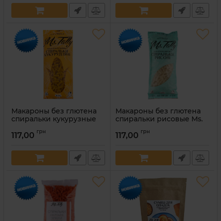
Макароны без глютена
Макароны без глютена
спиральки кукурузные
спиральки рисовые Ms.
Ms. Tally 300 г
Tally 300 г
грн
грн
117,00
117,00
Артикул:
4820216951660
Артикул:
4820216951677