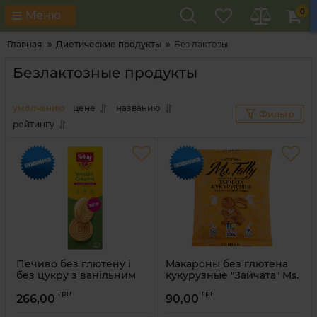
0
Меню
Главная
Диетические продукты
Без лактозы
Безлактозные продукты
умолчанию
цене
названию
Фильтр
рейтингу
Печиво без глютену і
Макароны без глютена
без цукру з ванільним
кукурузные "Зайчата" Ms.
кремом "Vanilla Creams"
Tally 200 г
грн
грн
Dr. Schar 115 г
266,00
90,00
Артикул:
4820216951783
Артикул:
8008698040867