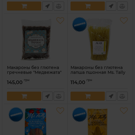
Макароны без глютена
Макароны без глютена
гречневые "Медвежата"
лапша пшонная Ms. Tally
Ms. Tally 300 г
300 г
грн
грн
145,00
114,00
Артикул:
4820216950540
Артикул:
4820216950748