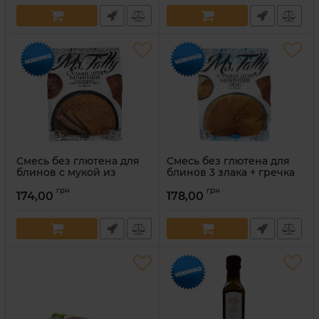
Артикул:
4820216951509
Смесь без глютена для
Cмесь без глютена для
блинов с мукой из
блинов 3 злака + гречка
коричневого риса Ms.
Ms. Tally 900 г
грн
грн
Tally 900 г
174,00
178,00
Артикул:
4820216950885
Артикул:
4820216950892