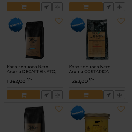
Кава зернова Nero
Кава зернова Nero
Aroma DECAFFEINATO,
Aroma COSTARICA
1кг
TOURNON, 1кг
грн
грн
1 262,00
1 262,00
Артикул:
4820093480499
Артикул:
4820093480413