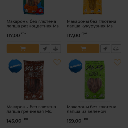
Макароны без глютена
Макароны без глютена
лапша разноцветная Ms.
лапша кукурузная Ms.
Tally 300 г
Tally 300 г
грн
грн
117,00
117,00
Артикул:
4820216951561
Артикул:
4820216951578
Макароны без глютена
Макароны без глютена
лапша гречневая Ms.
лапша из зеленой
Tally 300 г
гречки Ms. Tally 300 г
грн
грн
145,00
159,00
Артикул:
4820216950250
Артикул:
4820216951592