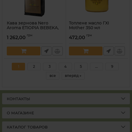
Кава зернова Nero
Топлене масло ГХІ
Aroma ETIOPIA BEBEKA,
Mother 350 мл
1кг
Артикул:
4820216760491
грн
грн
1 262,00
472,00
Артикул:
8019650001505
1
2
3
4
5
...
9
все
вперёд »
КОНТАКТЫ
О МАГАЗИНЕ
КАТАЛОГ ТОВАРОВ