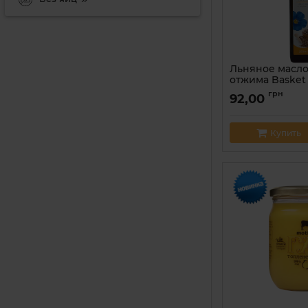
Льняное масло
отжима Basket 
Артикул:
482029906
грн
92,00
Купить