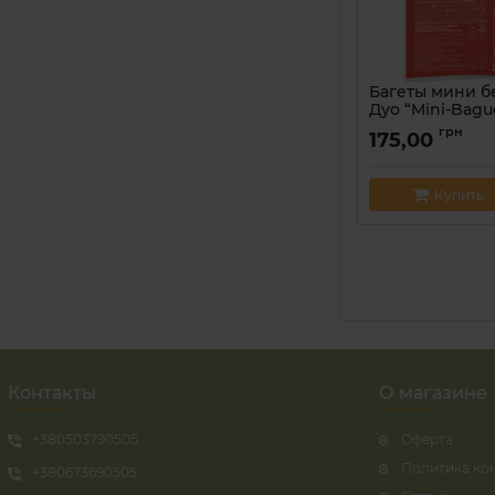
Багеты мини б
Дуо “Mini-Bague
150 г
грн
175,00
Артикул:
800869800
Купить
Контакты
О магазине
+380503790505
Оферта
Политика ко
+380673690505