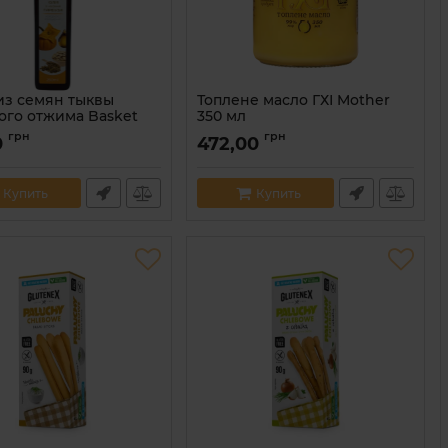
из семян тыквы
Топлене масло ГХІ Mother
ого отжима Basket
350 мл
250 мл
Артикул:
4820216760491
грн
грн
0
472,00
4820299060037
Купить
Купить