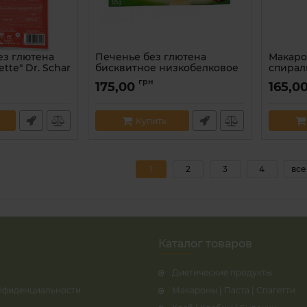
ез глютена
Печенье без глютена
Макаро
tte" Dr. Schar
бисквитное низкобелковое
спирал
PKU Balviten 125 г
низкоб
грн
175,00
165,0
Glutene
3213
Артикул:
5907653101267
Артикул:
Купить
1
2
3
4
все
Каталог товаров
Диетические продукты
нфиденциальности
Макароны | Паста | Спагетти