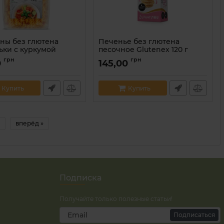
ны без глютена
Печенье без глютена
ьки с куркумой
песочное Glutenex 120 г
елковые PKU
Артикул:
5901866000324
грн
грн
0
145,00
x 250 г
5901866000393
Купить
Купить
вперёд »
Подписка
Получайте только полезные статьи!
Подписаться