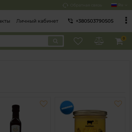
Обратная связь
Ru
акты
Личный кабинет
+380503790505
0