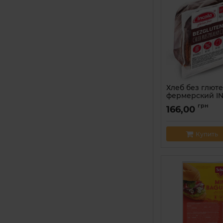
Хлеб без глют
фермерский IN
Артикул:
59027689
грн
166,00
Купить