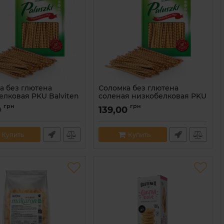
а без глютена
Соломка без глютена
елковая PKU Balviten
соленая низкобелковая PKU
Balviten 70 г
грн
грн
0
139,00
5907653100871
Артикул:
5907653100956
Купить
Купить