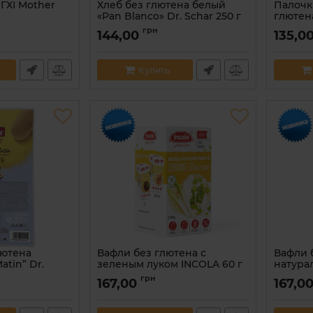
ГХІ Mother
Хлеб без глютена белый
Палочк
«Pan Blanco» Dr. Schar 250 г
глютена
Glutene
0088
Артикул:
8008698024065
грн
144,00
135,0
Артикул:
Купить
лютена
Вафли без глютена с
Вафли 
atin” Dr.
зеленым луком INCOLA 60 г
натура
Артикул:
5902431591254
Артикул:
грн
167,00
167,0
01059