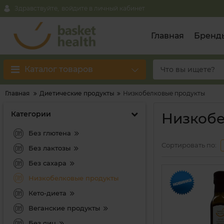
Здравствуйте,
войдите в личный кабинет
Главная
Бренд
Каталог товаров
Главная
Диетические продукты
Низкобелковые продукты
Категории
Низкобе
Без глютена
Сортировать по:
Без лактозы
Без сахара
Низкобелковые продукты
Кето-диета
Веганские продукты
Без яиц