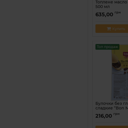
Топлене масло 
500 мл
Артикул:
482021676
грн
635,00
Купить
Топ продаж
Булочки без г
сладкие “Bon M
Schar 200 г
грн
216,00
Артикул:
80086980