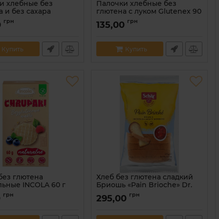
и хлебные без
Палочки хлебные без
 и без сахара
глютена с луком Glutenex 90
x 90 г
г
грн
грн
0
135,00
5901866005701
Артикул:
5901866005763
Купить
Купить
без глютена
Хлеб без глютена сладкий
льные INCOLA 60 г
Бриошь «Pain Brioche» Dr.
Schar 370 г
5902431594194
грн
грн
0
295,00
Артикул:
8008698006511