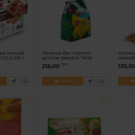
ена темный
Печенье без глютена
Соломк
COLA 235 г
детское зверята "Wild
низкоб
Biscuits" Dr. Schar 115 г
70 г
89250
грн
216,00
139,0
Артикул:
8008698041369
Артикул:
Купить