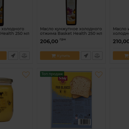
 холодного
Масло кунжутное холодного
Масло 
Health 250 мл
отжима Basket Health 250 мл
холодн
Health 
0013
Артикул:
4820299060020
грн
206,00
210,0
Артикул:
Купить
Топ продаж