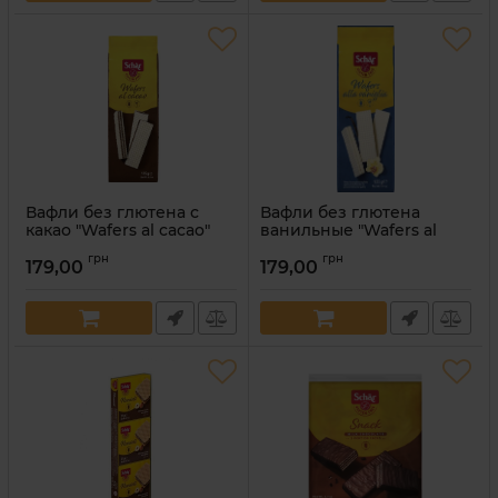
Вафли без глютена с
Вафли без глютена
какао "Wafers al cacao"
ванильные "Wafers al
Dr. Schar 125 г
vaniglia" Dr. Schar 125 г
грн
грн
179,00
179,00
Артикул:
8008698001882
Артикул:
8008698001905