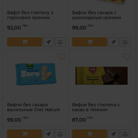
Вафлі без глютену з
Вафли без сахара с
горіховим кремом
шоколадным кремом
"Wafer Pocket" Dr. Schar
Diet Nature Gullon 180 г
грн
грн
50 г
92,00
99,00
Артикул:
8410376059397
Артикул:
8008698054086
Вафли без сахара
Вафли без глютена с
ванильные Diet Nature
какао в тёмном
Gullon 180 г
шоколаде "Quadritos" Dr.
грн
грн
Schar 40 г
99,00
87,00
Артикул:
8410376039740
Артикул:
8008698005293