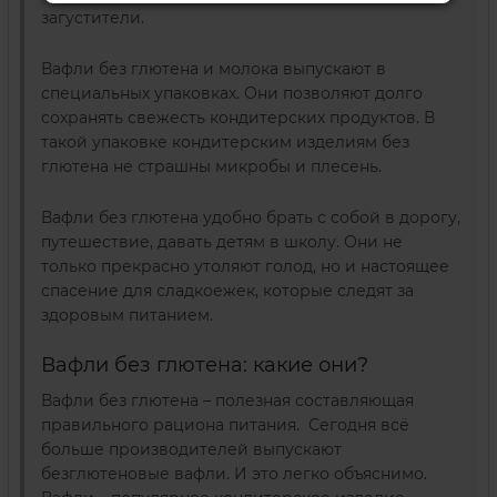
загустители.
Вафли без глютена и молока выпускают в
специальных упаковках. Они позволяют долго
сохранять свежесть кондитерских продуктов. В
такой упаковке кондитерским изделиям без
глютена не страшны микробы и плесень.
Вафли без глютена удобно брать с собой в дорогу,
путешествие, давать детям в школу. Они не
только прекрасно утоляют голод, но и настоящее
спасение для сладкоежек, которые следят за
здоровым питанием.
Вафли без глютена: какие они?
Вафли без глютена – полезная составляющая
правильного рациона питания. Сегодня всё
больше производителей выпускают
безглютеновые вафли. И это легко объяснимо.