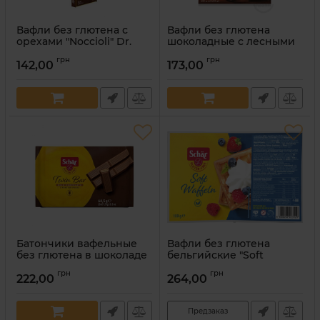
Вафли без глютена с
Вафли без глютена
орехами "Noccioli" Dr.
шоколадные с лесными
Schar (3 шт. х 21 г)
орехами "Snack" Dr.
грн
грн
Schar 105 г
142,00
173,00
Артикул:
8008698004708
Артикул:
8008698005286
Батончики вафельные
Вафли без глютена
без глютена в шоколаде
бельгийские "Soft
“Twin Bar” Dr. Schar 64, 5
waffles" Dr. Schar 100 г
грн
грн
г
222,00
264,00
Артикул:
8008698023129
Артикул:
8008698010235
Предзаказ