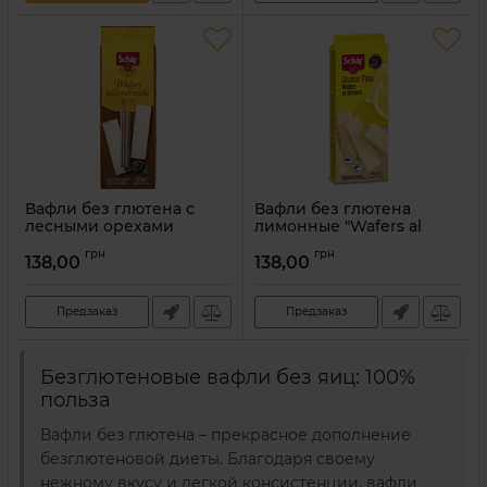
Вафли без глютена с
Вафли без глютена
лесными орехами
лимонные "Wafers al
"Wafers alle nocciole" Dr.
limone" Dr. Schar 125 г
грн
грн
Schar 125 г
138,00
138,00
Артикул:
8008698012956
Артикул:
8008698001929
Предзаказ
Предзаказ
Безглютеновые вафли без яиц: 100%
польза
Вафли без глютена – прекрасное дополнение
безглютеновой диеты. Благодаря своему
нежному вкусу и легкой консистенции, вафли