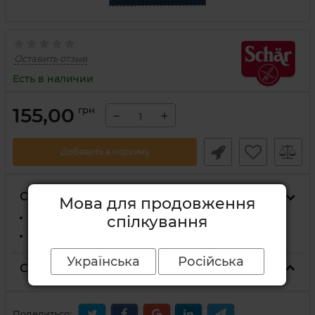
Оставить отзыв
Есть в наличии
155,00
грн
−
+
Добавить в корзину
Способы доставки
Мова для продовження
На отделение Новой Почты
спілкування
Курьером Новой Почты по адресу
Українська
Російська
Способы оплаты
Поделиться: