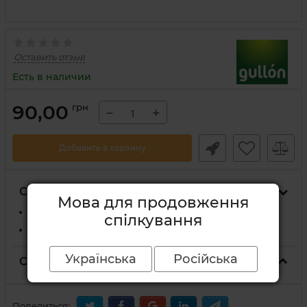
Оставить отзыв
Есть в наличии
90,00
грн
−
+
Добавить в корзину
Способы доставки
Мова для продовження
На отделение Новой Почты
спілкування
Курьером Новой Почты по адресу
Українська
Російська
Способы оплаты
Поделиться: