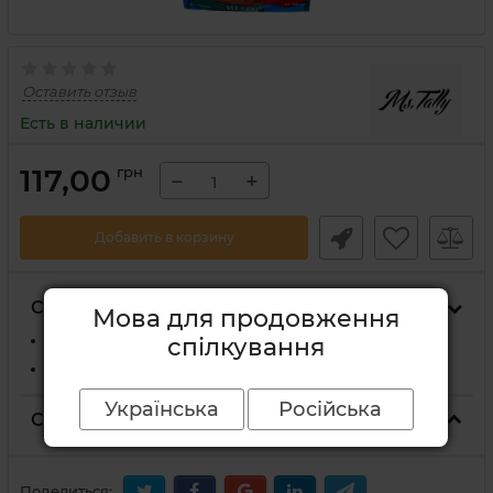
Оставить отзыв
Есть в наличии
117,00
грн
−
+
Добавить в корзину
Способы доставки
Мова для продовження
На отделение Новой Почты
спілкування
Курьером Новой Почты по адресу
Українська
Російська
Способы оплаты
Поделиться: