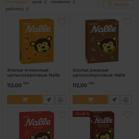
городов, в экологически чистых условиях.
умолчанию
цене
названию
Фильтр
рейтингу
Хлопья ячменные
Хлопья ржаные
цельнозерновые Nalle
цельнозерновые Nalle
700 г
700 г
грн
грн
112,00
112,00
Артикул:
6416597114572
Артикул:
6416597114589
-10.48 %