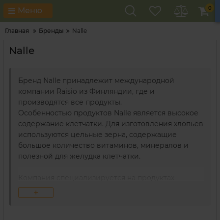
0
Меню
Главная
Бренды
Nalle
Nalle
Бренд Nalle принадлежит международной
компании Raisio из Финляндии, где и
производятся все продукты.
Особенностью продуктов Nalle является высокое
содержание клетчатки. Для изготовления хлопьев
используются цельные зерна, содержащие
большое количество витаминов, минералов и
полезной для желудка клетчатки.
Компания специализируется на продуктах
питания для здорового образа жизни.
+
Зерно, которое компания использует при
производстве продуктов, вызревает далеко от