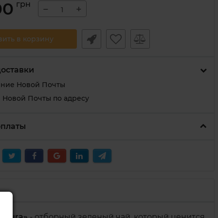
00
грн
−
+
вить в корзину
доставки
ение Новой Почты
 Новой Почты по адресу
оплаты
atura»
- отборный зеленый чай, который ценится