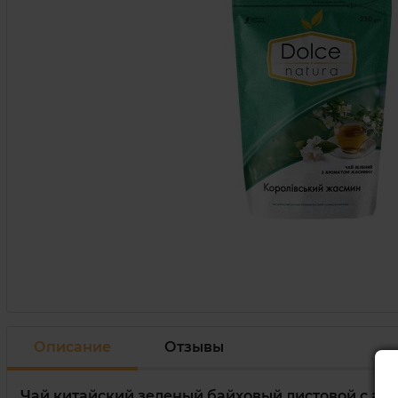
Описание
Отзывы
Чай китайский зеленый байховый листовой с ар