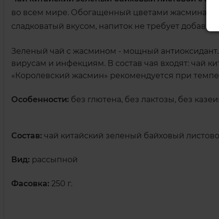
во всем мире. Обогащенный цветами жасмина, де
сладковатый вкусом, напиток не требует добавлен
Зеленый чай с жасмином - мощный антиоксидант.
вирусам и инфекциям. В состав чая входят: чай 
«Королевский жасмин» рекомендуется при темпера
Особенности:
без глютена, без лактозы, без казеи
Состав:
чай китайский зеленый байховый листовой
Вид:
рассыпной
Фасовка:
250 г.