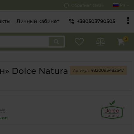
Обратная связь
Ru
акты
Личный кабинет
+380503790505
0
» Dolce Natura
4820093482547
Артикул:
зыв
ичии