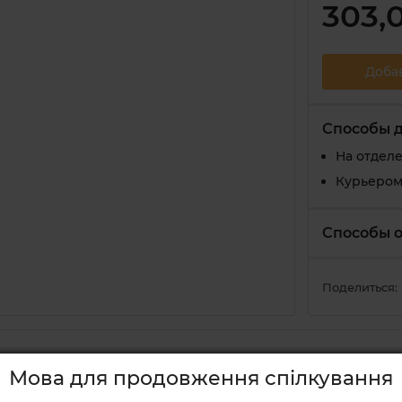
303,
Доба
Способы 
На отдел
Курьером
Способы 
Поделиться:
Мова для продовження спілкування
оматом жасмина «Королевский жасмин» ТМ «Dolce N