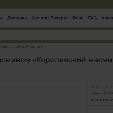
ы
Доставка
Оплата | Возврат
Блог
FAQ
Конт
асмин» Dolce Natura 250 г
асмином «Королевский жасмин
Оставить от
Есть в нал