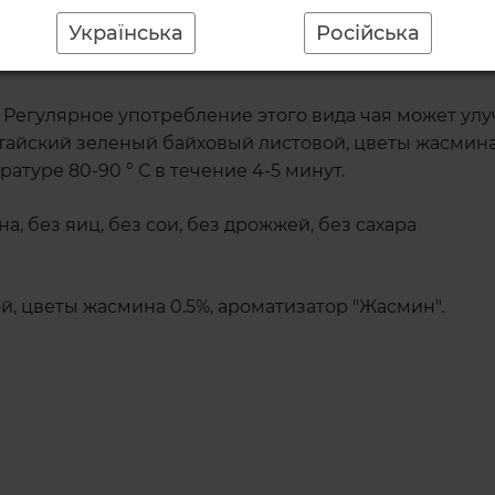
ликатно подчеркивают классический вкус и придают
Українська
Російська
ия сахара.
 Регулярное употребление этого вида чая может улу
китайский зеленый байховый листовой, цветы жасмина
туре 80-90 ° С в течение 4-5 минут.
на, без яиц, без сои, без дрожжей, без сахара
, цветы жасмина 0.5%, ароматизатор "Жасмин".