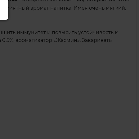
 приятный аромат напитка. Имея очень мягкий,
чшить иммунитет и повысить устойчивость к
 0,5%, ароматизатор «Жасмин». Заваривать