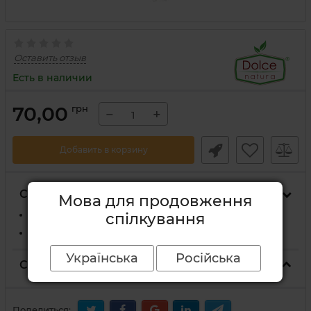
Оставить отзыв
Есть в наличии
70,00
грн
−
+
Добавить в корзину
Способы доставки
Мова для продовження
На отделение Новой Почты
спілкування
Курьером Новой Почты по адресу
Українська
Російська
Способы оплаты
Поделиться: