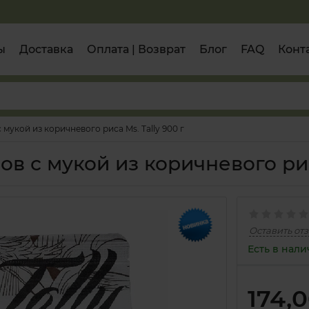
ы
Доставка
Оплата | Возврат
Блог
FAQ
Конт
мукой из коричневого риса Ms. Tally 900 г
в с мукой из коричневого риса
Оставить от
Есть в нал
174,