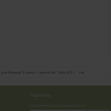
для блинов 3 злака + гречка Ms. Tally 900 г
Подписка
Получайте только полезные статьи!