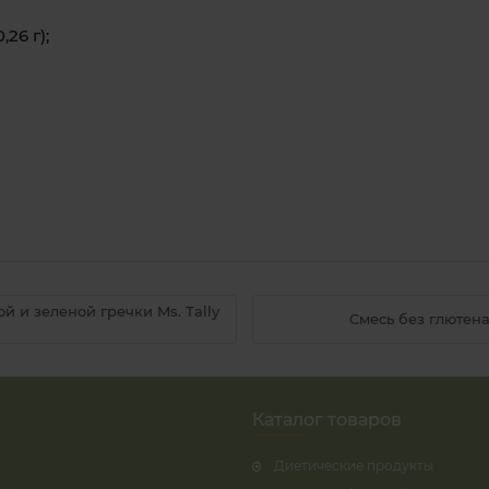
0,26
г)
;
й и зеленой гречки Ms. Tally
Cмесь без глютена 
Каталог товаров
Диетические продукты