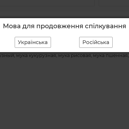
Мова для продовження спілкування
приготовления легким и быстрым. В составе этой с
Українська
Російська
зный, мука кукурузная, мука рисовая, мука пшенная,