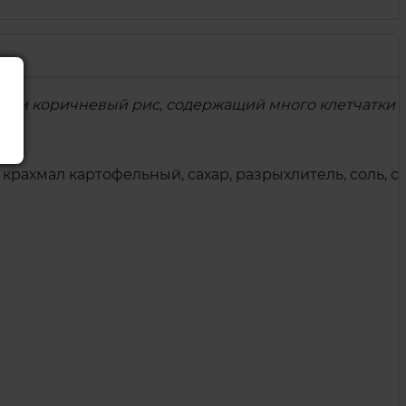
меси коричневый рис, содержащий много клетчатки и
 крахмал картофельный, сахар, разрыхлитель, соль, с