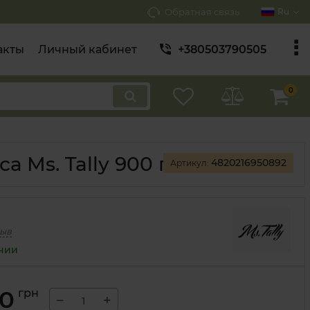
Обратная связь
Ru
акты
Личный кабинет
+380503790505
0
 Ms. Tally 900 г
4820216950892
Артикул:
зыв
ичии
00
грн
−
+