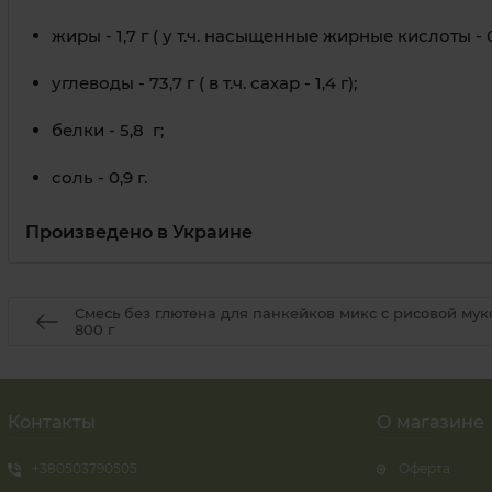
жиры
-
1,7
г (
у т.ч.
насыщенные жирные кислоты
-
углеводы
-
73,7
г (
в т.ч.
сахар
-
1,4
г)
;
белки
-
5,8 г
;
соль
-
0,9
г.
Произведено в Украине
Cмесь без глютена для панкейков микс с рисовой муко
800 г
Контакты
О магазине
+380503790505
Оферта