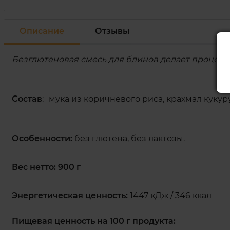
Описание
Отзывы
Безглютеновая смесь для блинов делает процесс 
Состав
:
мука из коричневого риса, крахмал кукуру
Особенности:
 без глютена, без лактозы.
Вес нетто: 900 г
Энергетическая ценность:
1447 кДж / 346 ккал
Пищевая ценность на 100 г продукта: