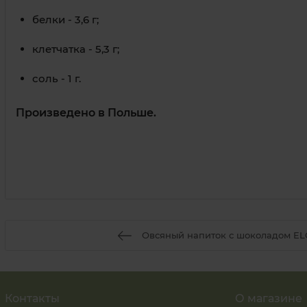
белки - 3,6 г;
клетчатка - 5,3 г;
соль - 1 г.
Произведено в Польше.
Овсяный напиток с шоколадом EL
Контакты
О магазине