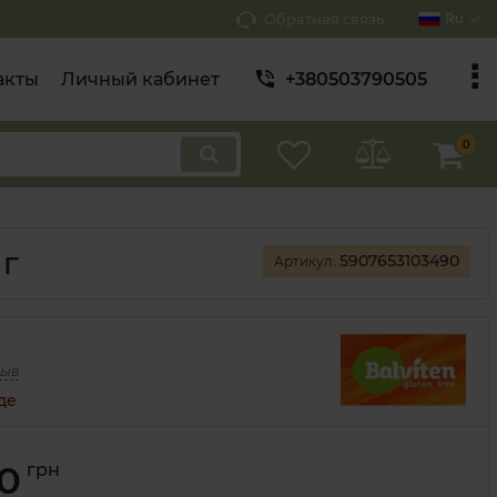
Обратная связь
Ru
акты
Личный кабинет
+380503790505
0
 г
5907653103490
Артикул:
зыв
де
00
грн