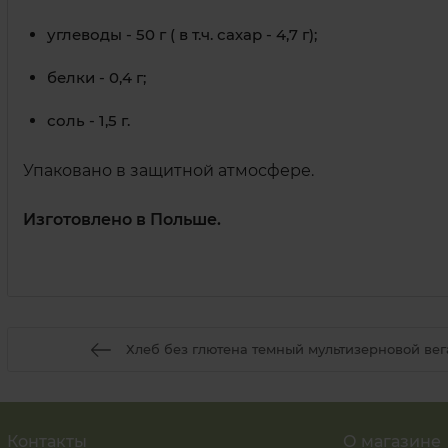
углеводы
-
50
г
(
в
т.ч.
сахар
-
4,7
г)
;
белки
-
0,4
г
;
соль
-
1,5
г.
У
паковано в защитной атмосфере.
Изготовлено в Польше.
Хлеб без глютена темный мультизерновой вега
Контакты
О магазине