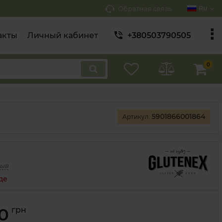
Обратная связь
Ru
акты
Личный кабинет
+380503790505
0
5901866001864
Артикул:
зыв
де
00
грн