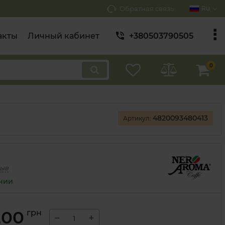
Обратная связь
Ru
акты
Личный кабинет
+380503790505
0
4820093480413
Артикул:
зыв
ичии
,00
грн
−
+