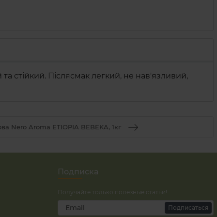
а стійкий. Післясмак легкий, не нав'язливий,
ова Nero Aroma ETIOPIA BEBEKA, 1кг
Подписка
Получайте только полезные статьи!
Подписаться