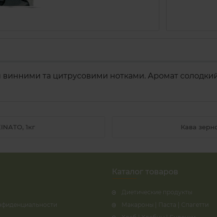
и винними та цитрусовими нотками. Аромат солодкий т
INATO, 1кг
Кава зерн
Каталог товаров
Диетические продукты
нфиденциальности
Макароны | Паста | Спагетти