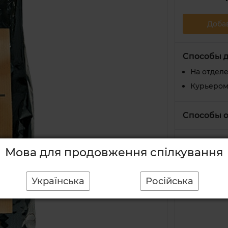
Доба
Способы 
На отдел
Курьером
Способы 
Поделиться:
Мова для продовження спілкування
Українська
Російська