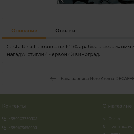
Описание
Отзывы
Costa Rica Tournon – це 100% арабіка з незвичним
нагадує стиглий червоний виноград.
Кава зернова Nero Aroma DECAFFE
Контакты
О магазине
+380503790505
Оферта
Политика ко
+380673690505