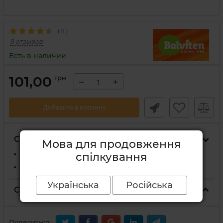
(
11
)
9 отзывов
Есть в наличии
101,00
грн
−
+
Добавить в корзину
Способы доставки
Мова для продовження
На отделение Новой Почты
спілкування
Курьером Новой Почты по адресу
Українська
Російська
Способы оплаты
Поделиться: