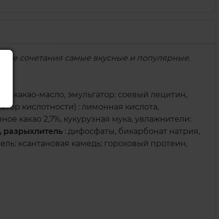
 какие сочетания самые вкусные и популярные.
са, какао-масло, эмульгатор: соевый лецитин,
ятор кислотности) : лимонная кислота,
е какао 2,7%, кукурузная мука, увлажнители:
а, разрыхлитель
: дифосфаты, бикарбонат натрия,
ель: ксантановая камедь; гороховый протеин,