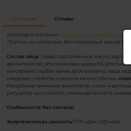
Описание
Отзывы
Шоколад и апельсин,
шоколад и вишня
.
Лимонны
Поэтому их коллекция безглютеновый кексов пора
Состав:
яйца
, сахар, подсолнечное масло, картоф
ароматизатор), апельсиновая цедра 6% (апельсино
консервант: сорбат калия, ароматизатор. вода, 
глицерин, сорбиты; порошок яичного белка
, пор
бикарбонат аммония; эмульгатор: моно- и диглице
регулятор кислотности: лимонная кислота; консер
Особенности: без глютена!
Энергетическая ценность:
1770 кДж / 423 ​​ккал