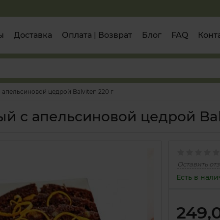
ы
Доставка
Оплата | Возврат
Блог
FAQ
Конт
 апельсиновой цедрой Balviten 220 г
й с апельсиновой цедрой Balv
Оставить от
Есть в нал
249,