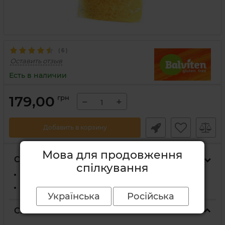
(
6
)
Оставить отзыв
Есть в наличии
179,00
грн
−
+
Добавить в корзину
Мова для продовження
Способы доставки
спілкування
На отделение Новой Почты
Курьером Новой Почты по адресу
Українська
Російська
Способы оплаты