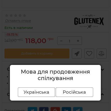
Оставить отзыв
Есть в наличии
-19.73 %
118,00
грн
−
+
147,00
грн
Добавить в корзину
Способы доставки
Мова для продовження
На отделение Новой Почты
спілкування
Курьером Новой Почты по адресу
Українська
Російська
Способы оплаты
Поделиться: