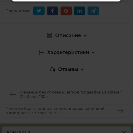
Поделиться:
Описание
Характеристики
Отзывы
Печенье без глютена Легкое “Digestive Landtaler”
Dr. Schar 150 г
Печенье без глютена с апельсиновою начинкой
"Orangino" Dr. Schar 150 г
КОНТАКТЫ