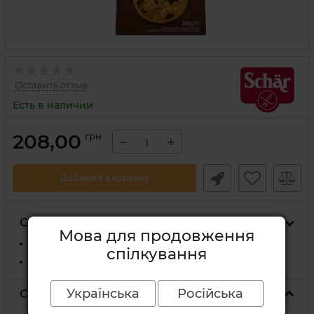
Оставить отзыв
Есть в наличии
208,00
грн
−
+
Добавить в корзину
Способы доставки
Мова для продовження
На отделение Новой Почты
спілкування
Курьером Новой Почты по адресу
Українська
Російська
Способы оплаты