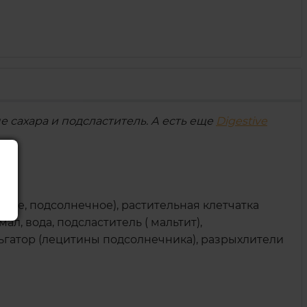
е сахара и подсластитель. А есть еще
Digestive
овое, подсолнечное), растительная клетчатка
л, вода, подсластитель ( мальтит),
льгатор (лецитины подсолнечника), разрыхлители