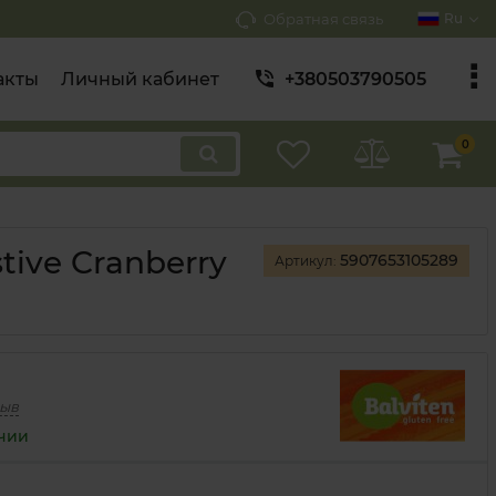
Обратная связь
Ru
акты
Личный кабинет
+380503790505
0
tive Cranberry
5907653105289
Артикул:
зыв
ичии