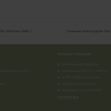
U Balviten 2х80 г
Печенье шоколадное без г
Каталог товаров
Диетические продукты
нфиденциальности
Макароны | Паста | Спагетти
Хлеб | Хлебцы | Булочки
осы
Мука | Мучные смеси
Завтраки | Каши | Хлопья
Смотреть все