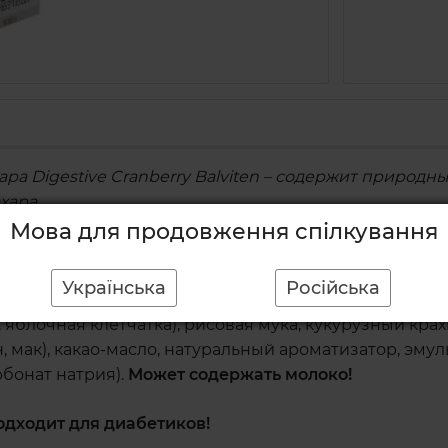
ра Digestive Cranberry Balviten – содержит природны
хара.
Мова для продовження спілкування
остью глютена.
Українська
Російська
ья
23% ( овсяная
), растительные жиры и масла (кокос
яблочная клетчатка), рисовая мука, кукурузный крахма
, мак), какао-масло, натуральный ароматизатор, эму
бонат натрия).
Может содержать молоко!
Подходит для диабетиков!