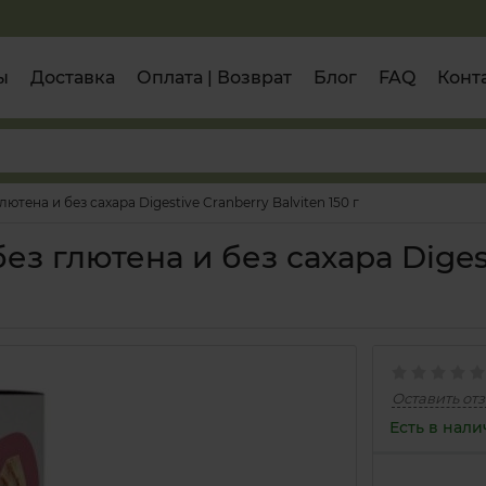
ы
Доставка
Оплата | Возврат
Блог
FAQ
Конт
ютена и без сахара Digestive Cranberry Balviten 150 г
з глютена и без сахара Diges
Оставить от
Есть в нал