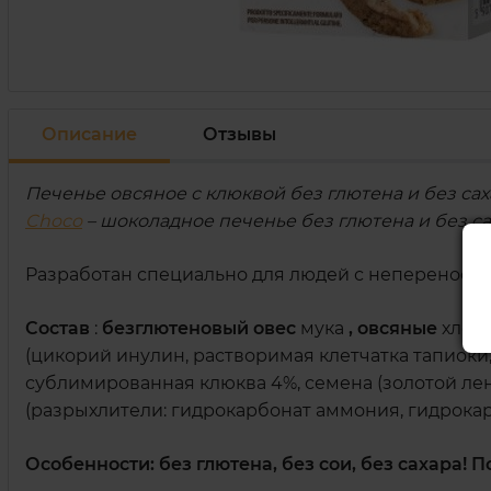
Описание
Отзывы
Печенье овсяное с клюквой без глютена и без саха
Choco
– шоколадное печенье без глютена и без са
Разработан специально для людей с непереносим
Состав
:
безглютеновый овес
мука
, овсяные
хлоп
(цикорий инулин, растворимая клетчатка тапиоки, 
сублимированная клюква 4%, семена (золотой лен
(разрыхлители: гидрокарбонат аммония, гидрокар
Особенности:
без глютена, без сои, без сахара! 