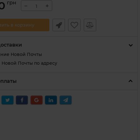
0
грн
−
+
вить в корзину
доставки
ение Новой Почты
 Новой Почты по адресу
оплаты