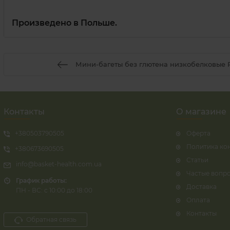
Произведено в Польше.
Мини-багеты без глютена низкобелковые PK
Контакты
О магазине
+380503790505
Оферта
Политика ко
+380673690505
Статьи
info@basket-health.com.ua
Частые вопр
График работы:
Доставка
ПН - ВС: с 10:00 до 18:00
Оплата
Контакты
Обратная связь