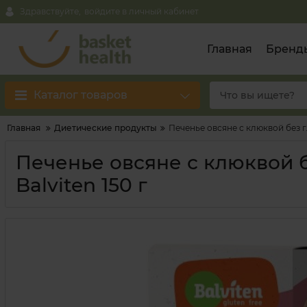
Здравствуйте,
войдите в личный кабинет
Главная
Бренд
Каталог товаров
Главная
Диетические продукты
Печенье овсяне с клюквой без гл
Печенье овсяне с клюквой бе
Balviten 150 г