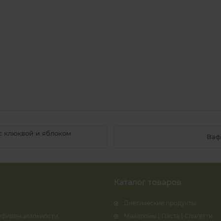
 с клюквой и яблоком
Вафл
Каталог товаров
Диетические продукты
нфиденциальности
Макароны | Паста | Спагетти