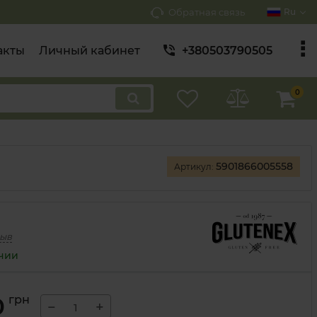
Обратная связь
Ru
акты
Личный кабинет
+380503790505
0
5901866005558
Артикул:
зыв
ичии
0
грн
−
+