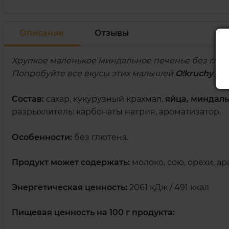
Описание
Отзывы
Хрупкое маленькое миндальное печенье без глюте
Попробуйте все вкусы этих малышей
O!kruchy
, п
Состав
:
сахар, кукурузный крахмал,
яйца, миндал
разрыхлитель: карбонаты натрия, ароматизатор.
Особенности:
без глютена.
Продукт может содержать:
молоко, сою, орехи, ара
Энергетическая ценность:
2061 кДж / 491 ккал
Пищевая ценность на 100 г продукта: