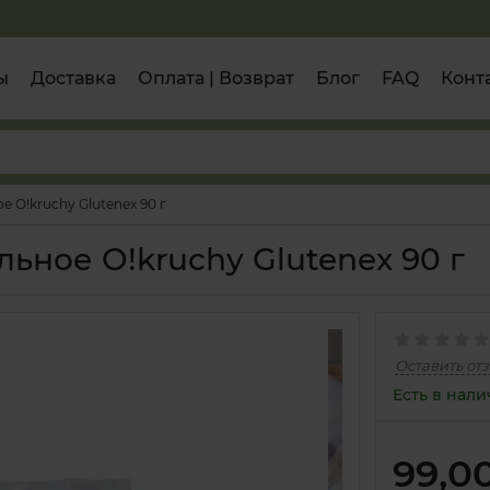
ы
Доставка
Оплата | Возврат
Блог
FAQ
Конт
 O!kruchy Glutenex 90 г
ьное O!kruchy Glutenex 90 г
Оставить от
Есть в нал
99,0