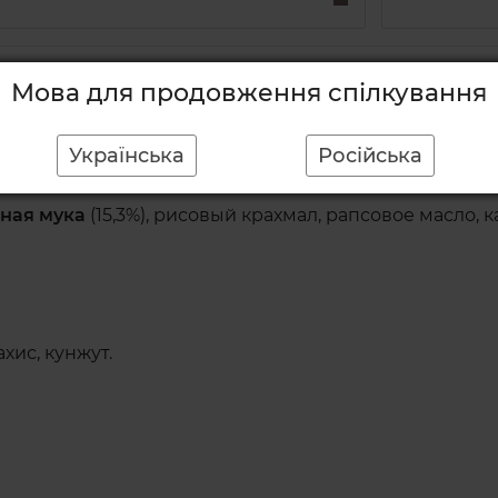
Мова для продовження спілкування
на, тающее во рту. Небольшая упаковка, которую удо
Українська
Російська
отому что они того стоят!
ьная мука
(15,3%), рисовый крахмал, рапсовое масло,
хис, кунжут.