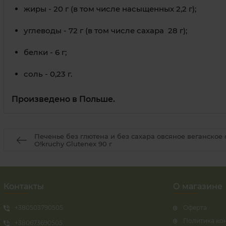
жиры - 20 г (в том числе насыщенных 2,2 г);
углеводы - 72 г (в том числе сахара 28 г);
белки - 6 г;
соль - 0,23 г.
Произведено в Польше.
Печенье без глютена и без сахара овсяное веганское
O!kruchy Glutenex 90 г
Контакты
О магазине
+380503790505
Оферта
Политика ко
+380673690505