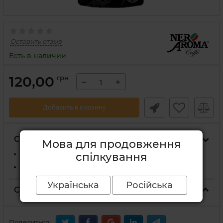
Оставить отзыв
Есть в наличии
120,00
грн
−
+
Добавить в корзину
Способы доставки
Мова для продовження
На отделение Новой Почты
спілкування
Курьером Новой Почты по адресу
Українська
Російська
Способы оплаты
Поделиться: