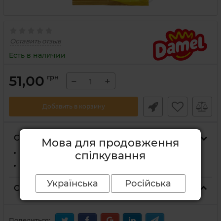
Оставить отзыв
Есть в наличии
51,00
грн
−
+
Добавить в корзину
Способы доставки
Мова для продовження
На отделение Новой Почты
спілкування
Курьером Новой Почты по адресу
Українська
Російська
Способы оплаты
Поделиться: