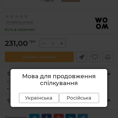
Оставить отзыв
Есть в наличии
231,00
грн
−
+
Добавить в корзину
Способы доставки
Мова для продовження
На отделение Новой Почты
спілкування
Курьером Новой Почты по адресу
Українська
Російська
Способы оплаты
Поделиться: