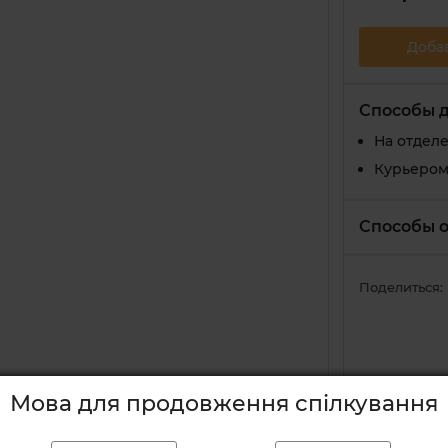
Доба
Способы 
На отдел
Курьером
Способы 
Поделиться:
Мова для продовження спілкування