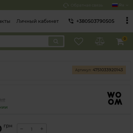
Обратная связь
Ru
акты
Личный кабинет
+380503790505
0
4751033920143
Артикул:
зыв
ичии
0
грн
−
+