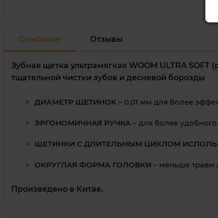
Описание
Отзывы
Зубная щетка ультрамягкая WOOM ULTRA SOFT (р
тщательной чистки зубов и десневой борозды
ДИАМЕТР ЩЕТИНОК
– 0,01 мм для более эффе
ЭРГОНОМИЧНАЯ РУЧКА
– для более удобного
ЩЕТИНКИ С ДЛИТЕЛЬНЫМ ЦИКЛОМ ИСПОЛ
ОКРУГЛАЯ ФОРМА ГОЛОВКИ
– меньше травм 
Произведено в Китае.