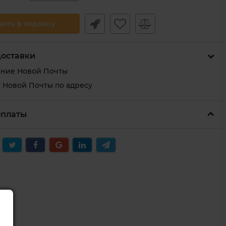
вить в корзину
доставки
ение Новой Почты
 Новой Почты по адресу
оплаты