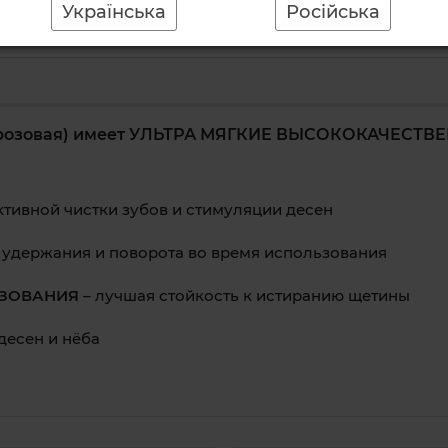
Українська
Російська
озовая) имеет
УЛЬТРА МЯГКИЕ ВЫСОКОКАЧЕСТВЕН
ктивной чистки зубов и стимуляции десен
 удержания и поворота во время использования
ЬЗОВАНИЯ
– лучшая стойкость к истиранию щетины
десен и нёба