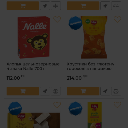
Хлопья цельнозерновые
Хрустики без глютену
4 злака Nalle 700 г
горохові з паприкою
"Crispies Paprika" 100 г
Артикул:
6416597114619
грн
грн
112,00
214,00
Артикул:
8008698044643