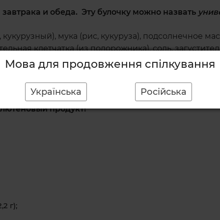
 завтрака и обеда.
Эту булочку
можно назвать
унив
, кукурузный), мука (рис, кукуруза), подсолнечное 
ительная клетчатка (из подорожника), соль, загусти
Мова для продовження спілкування
й атмосферы.
Українська
Російська
глютеновый продукт!
2 г);