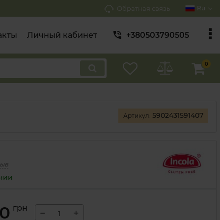
Обратная связь
Ru
акты
Личный кабинет
+380503790505
0
5902431591407
Артикул:
зыв
ичии
00
грн
−
+