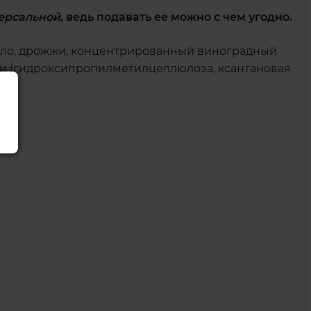
ерсальной
, ведь подавать ее можно с чем угодно.
масло, дрожжи, концентрированный виноградный
тели (гидроксипропилметилцеллюлоза, ксантановая