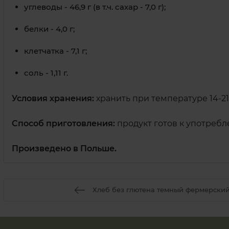
углеводы - 46,9 г (в т.ч. сахар - 7,0 г);
белки - 4,0 г;
клетчатка - 7,1 г;
соль - 1,11 г.
Условия хранения:
хранить при температуре 14-21 
Способ приготовления:
продукт готов к употребл
Произведено в Польше.
Хлеб без глютена темный фермерский