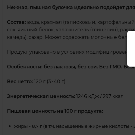
Нежная, пышная булочка идеально подойдет для
Состав:
вода, крахмал (тапиоковый, картофельный
сок, яичный белок, увлажнитель (глицерин), раст
камедь), сахар. Может содержать молочные белки.
Продукт упаковано в условиях модифицированно
Особенности:
без лактозы, без сои. Без ГМО.
Без
Вес нетто:
120 г (3×40 г).
Энергетическая ценность:
1246 кДж / 297 ккал
Пищевая ценность на 100 г продукта:
жиры - 8,7 г (в т.ч. насыщенные жирные кислоты - 2,