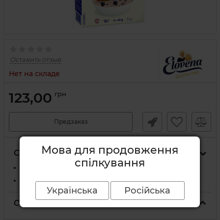
Оставить отзыв
Нет на складе
123,00
грн
Предзаказ
Мова для продовження
Способы доставки
спілкування
На отделение Новой Почты
Курьером Новой Почты по адресу
Українська
Російська
Способы оплаты