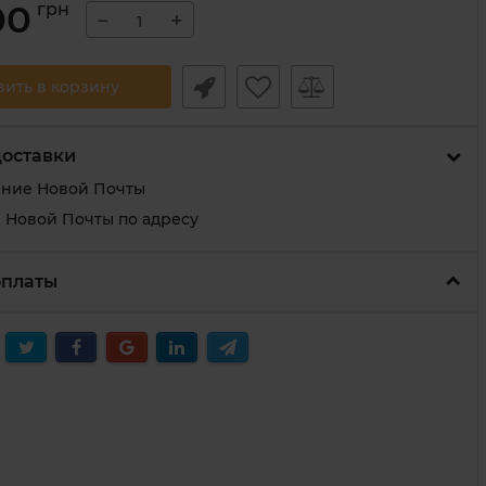
00
грн
−
+
вить в корзину
доставки
ение Новой Почты
 Новой Почты по адресу
оплаты