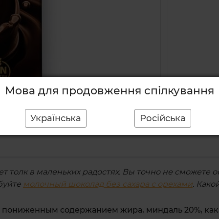
Мова для продовження спілкування
Українська
Російська
т толк в маленьких радостях. Вы точно не сможете 
обуйте
молочный шоколад без сахара с орехами
. Как
с пониженным содержанием жира, миндаль 20%, кака