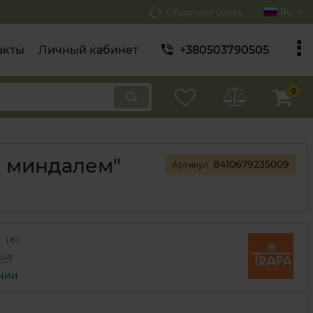
Обратная связь
Ru
акты
Личный кабинет
+380503790505
0
м миндалем"
8410679235009
Артикул:
(
8
)
зыв
ичии