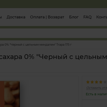
ы
Доставка
Оплата | Возврат
Блог
FAQ
Конт
ра 0% "Черный с цельным миндалем" Trapa 175 г
 сахара 0% "Черный с цельны
Оставить от
Есть в нал