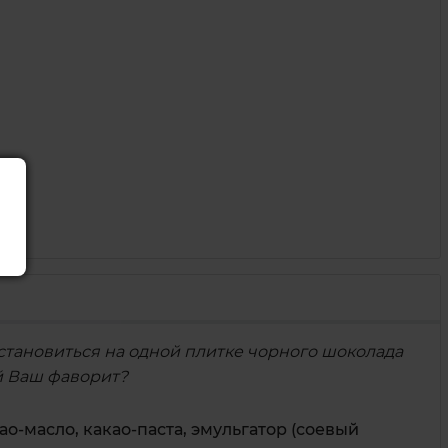
остановиться на одной плитке чорного шоколада
ой Ваш фаворит?
о-масло, какао-паста, эмульгатор (соевый