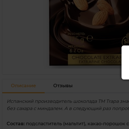
Описание
Отзывы
Испанский производитель шоколада ТМ Trapa знае
без сахара с миндалем. А в следующий раз попр
Состав:
подсластитель (мальтит), какао-порошок 