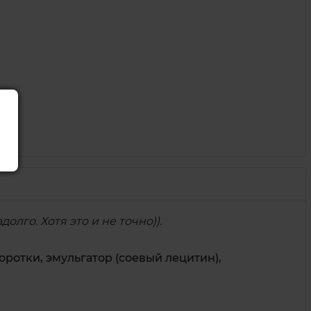
лго. Хотя это и не точно)).
оротки
,
эмульгатор
(соевый
лецитин)
,