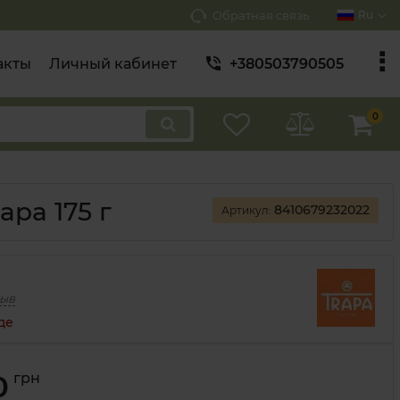
Обратная связь
Ru
акты
Личный кабинет
+380503790505
0
pa 175 г
8410679232022
Артикул:
зыв
де
0
грн