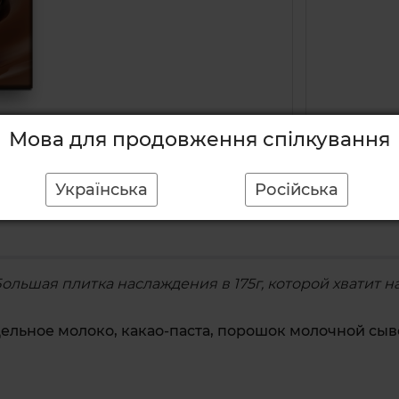
Мова для продовження спілкування
Українська
Російська
ьшая плитка наслаждения в 175г, которой хватит надо
цельное
молоко
, какао-
паста,
порошок
молочной
сыв