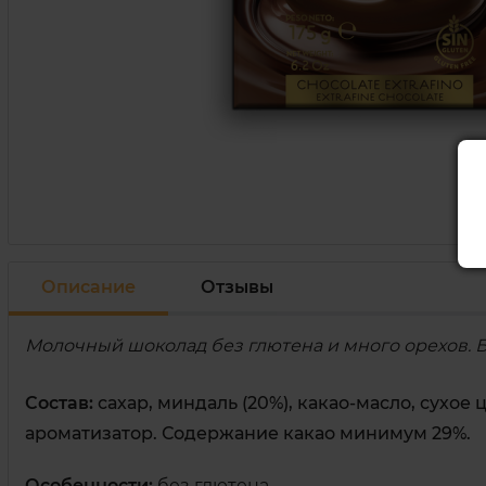
Описание
Отзывы
Молочный шоколад без глютена и много орехов. Бол
Состав:
сахар
,
миндаль
(20%)
,
какао-масло
,
сухое
ароматизатор.
Содержание
какао
минимум
29%.
Особенности:
без глютена.