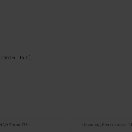
оты - 14 г );
SO Trapa 175 г
Шоколад без глютена "Ч