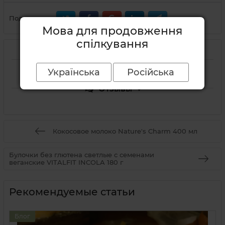
Поделиться:
Мова для продовження
спілкування
Описание
Українська
Російська
Отзывы
Кокосовое молоко Nature's Charm 400 мл
Булочки без глютена светлые с семенами
веганские VITALFIT INCOLA 180 г
Рекомендуемые статьи
Блог